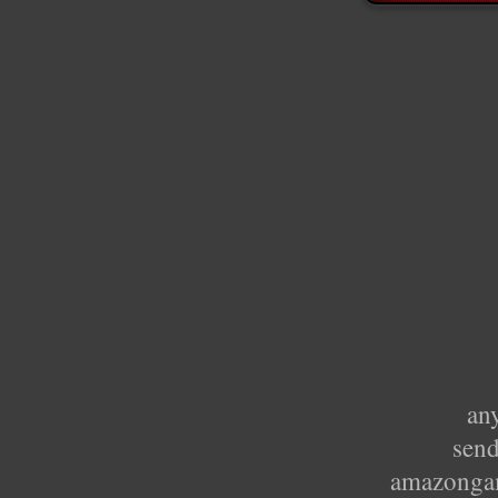
an
send
amazonga