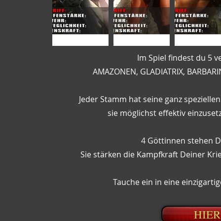
Im Spiel findest du 5 
AMAZONEN, GLADIATRIX, BARBA
Jeder Stamm hat seine ganz speziellen
sie möglichst effektiv einzus
4 Göttinnen stehen De
Sie stärken die Kampfkraft Deiner Kr
Tauche ein in eine einzigart
HIER