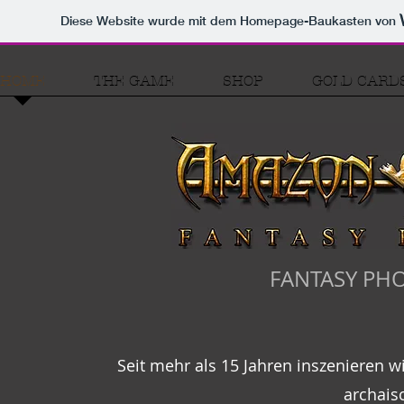
Diese Website wurde mit dem Homepage-Baukasten von
HOME
THE GAME
SHOP
GOLD CARD
FANTASY PHO
Seit mehr als 15 Jahren inszenieren w
archais